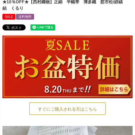
★10％OFF★【西村織物】正絹 半幅帯 博多織 筋市松/絣縞
結 くるり
SALE
送料無料
すぐにご購入される方はこちら