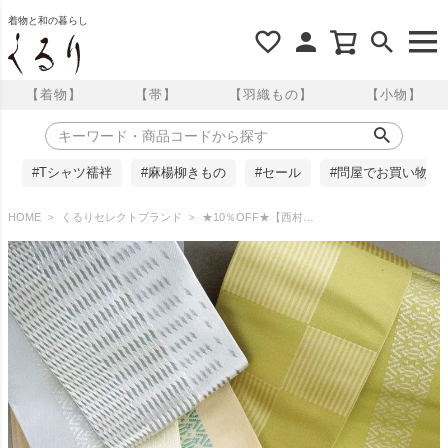
着物と和の暮らし
【着物】
【帯】
【羽織もの】
【小物】
#Tシャツ襦袢
#麻楊柳きもの
#セール
#問屋でお買い物
HOME
くるりセレクトブランド
★10％OFF★【西村織物】正絹 半幅帯 博多織 筋市松/絣縞 結 くるり