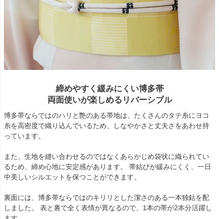
締めやすく緩みにくい博多帯
両面使いが楽しめるリバーシブル
博多帯ならではのハリと艶のある帯地は、たくさんのタテ糸にヨコ
糸を高密度で織り込んでいるため、しなやかさと丈夫さをあわせ持
っています。
また、生地を縫い合わせるのではなくあらかじめ袋状に織られてい
るため、締め心地に安定感があります。 帯結びが緩みにくく、一日
中美しいシルエットを保つことができます。
裏面には、博多帯ならではのキリリとした潔さのある一本独鈷を配
しました。 表と裏で全く表情が異なるので、1本の帯が2本分活躍し
ます。