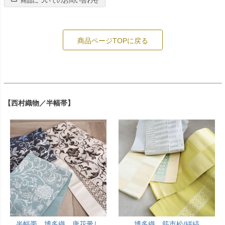
商品についてのお問い合わせ
商品ページTOPに戻る
【西村織物／半幅帯】
半幅帯 博多織 唐花暈し
博多織 筋市松/絣縞