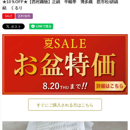
★10％OFF★【西村織物】正絹 半幅帯 博多織 筋市松/絣縞
結 くるり
SALE
送料無料
すぐにご購入される方はこちら