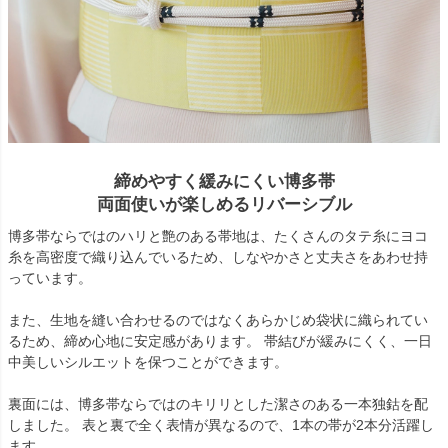
締めやすく緩みにくい博多帯
両面使いが楽しめるリバーシブル
博多帯ならではのハリと艶のある帯地は、たくさんのタテ糸にヨコ
糸を高密度で織り込んでいるため、しなやかさと丈夫さをあわせ持
っています。
また、生地を縫い合わせるのではなくあらかじめ袋状に織られてい
るため、締め心地に安定感があります。 帯結びが緩みにくく、一日
中美しいシルエットを保つことができます。
裏面には、博多帯ならではのキリリとした潔さのある一本独鈷を配
しました。 表と裏で全く表情が異なるので、1本の帯が2本分活躍し
ます。