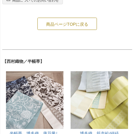
商品についてのお問い合わせ
商品ページTOPに戻る
【西村織物／半幅帯】
半幅帯 博多織 唐花暈し
博多織 筋市松/絣縞