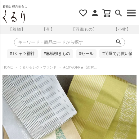
着物と和の暮らし
【着物】
【帯】
【羽織もの】
【小物】
#Tシャツ襦袢
#麻楊柳きもの
#セール
#問屋でお買い物
HOME
くるりセレクトブランド
★10％OFF★【西村織物】正絹 半幅帯 博多織 筋市松/絣縞 結 くるり