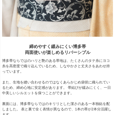
締めやすく緩みにくい博多帯
両面使いが楽しめるリバーシブル
博多帯ならではのハリと艶のある帯地は、たくさんのタテ糸にヨコ
糸を高密度で織り込んでいるため、しなやかさと丈夫さをあわせ持
っています。
また、生地を縫い合わせるのではなくあらかじめ袋状に織られてい
るため、締め心地に安定感があります。 帯結びが緩みにくく、一日
中美しいシルエットを保つことができます。
裏面には、博多帯ならではのキリリとした潔さのある一本独鈷を配
しました。 表と裏で全く表情が異なるので、1本の帯が2本分活躍し
ます。