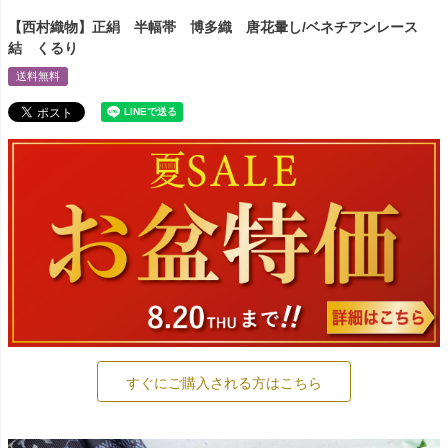
【西村織物】正絹 半幅帯 博多織 唐花暈し/ベネチアンレース
結 くるり
送料無料
すぐにご購入される方はこちら