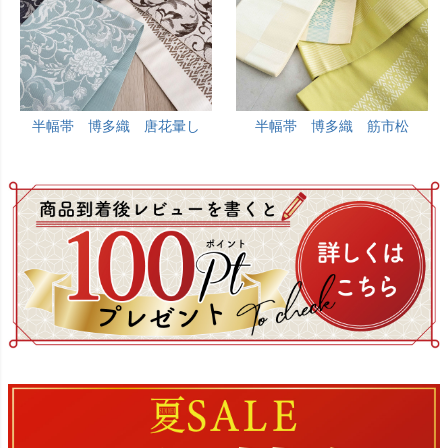
半幅帯 博多織 唐花暈し
半幅帯 博多織 筋市松