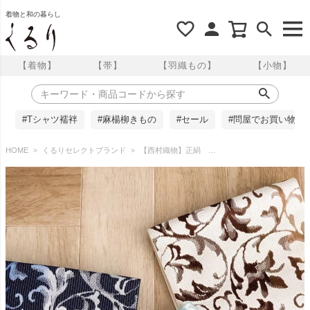
着物と和の暮らし
【着物】
【帯】
【羽織もの】
【小物】
#Tシャツ襦袢
#麻楊柳きもの
#セール
#問屋でお買い物
HOME
くるりセレクトブランド
【西村織物】正絹 半幅帯 博多織 唐花暈し/ベネチアンレース 結 くるり