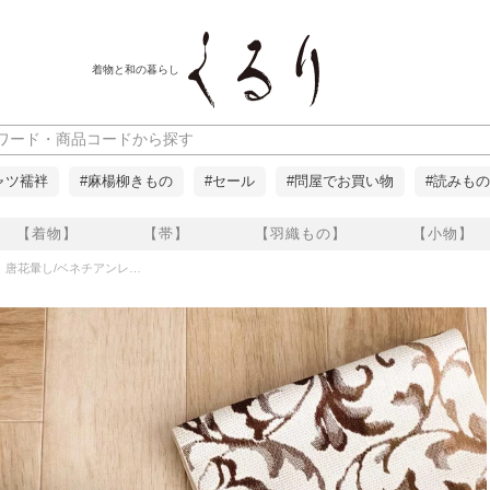
着物と和の暮らし
ャツ襦袢
#麻楊柳きもの
#セール
#問屋でお買い物
#読みもの
【着物】
【帯】
【羽織もの】
【小物】
/ベネチアンレース 結 くるり