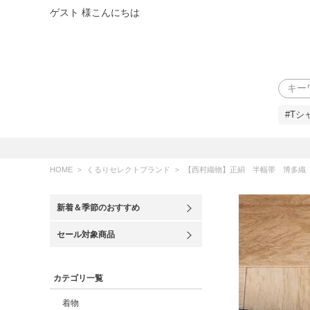
ゲスト 様こんにちは
検索
#Tシ
HOME
くるりセレクトブランド
【西村織物】正絹 半幅帯 博多織 唐花暈し
新着＆季節のおすすめ
セール対象商品
カテゴリ一覧
着物