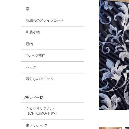
帯
羽織もの／レインコート
和装小物
履物
Tシャツ襦袢
バッグ
暮らしのアイテム
ブランド一覧
くるりオリジナル
【CHIKUMO-千雲-】
東レ シルック