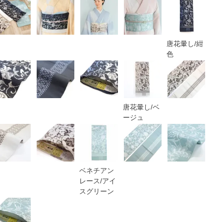
唐花暈し/紺
色
唐花暈し/ベ
ージュ
ベネチアン
レース/アイ
スグリーン