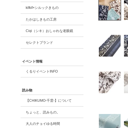
kifkif×シルックきもの
たかはしきもの工房
Ciqi（シキ）おしゃれな老眼鏡
セレクトブランド
イベント情報
くるりイベントINFO
読み物
【CHIKUMO-千雲-】について
ちょっと、読みもの。
大人のチョイゆる時間