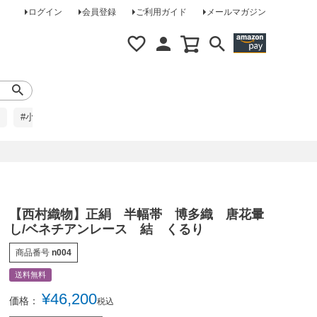
ログイン
会員登録
ご利用ガイド
メールマガジン
#小柄な方に
#レインコート
#ほめられ草履
【西村織物】正絹 半幅帯 博多織 唐花暈
し/ベネチアンレース 結 くるり
商品番号
n004
送料無料
¥
46,200
価格：
税込