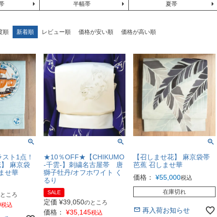
帯
半幅帯
夏帯
度順
新着順
レビュー順
価格が安い順
価格が高い順
ラスト1点！
★10％OFF★【CHIKUMO
【召しませ花】 麻京袋帯
】 麻京袋
-千雲-】刺繍名古屋帯 唐
芭蕉 召しませ華
しませ華
獅子牡丹/オフホワイト く
価格：
¥
55,000
税込
るり
在庫切れ
SALE
ところ
定価
¥
39,050
のところ
0
税込
再入荷お知らせ
価格：
¥
35,145
税込