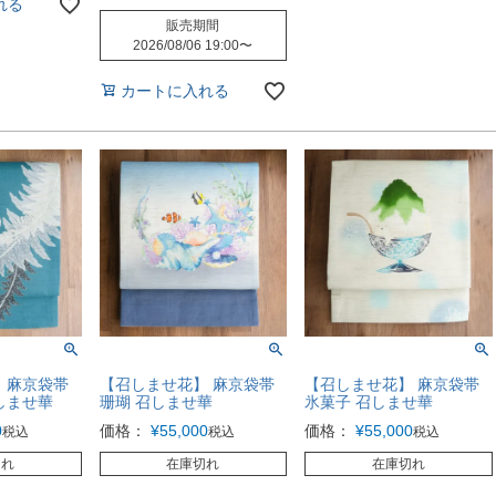
れる
販売期間
2026/08/06 19:00
〜
カートに入れる
 麻京袋帯
【召しませ花】 麻京袋帯
【召しませ花】 麻京袋帯
しませ華
珊瑚 召しませ華
氷菓子 召しませ華
0
価格：
¥
55,000
価格：
¥
55,000
税込
税込
税込
切れ
在庫切れ
在庫切れ