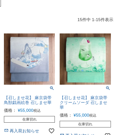
15
件中
1
-
15
件表示
【召しませ花】 麻京袋帯
【召しませ花】 麻京袋帯
鳥獣戯画絵巻 召しませ華
クリームソーダ 召しませ
華
価格：
¥
55,000
税込
価格：
¥
55,000
税込
在庫切れ
在庫切れ
再入荷お知らせ