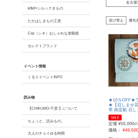
名古屋
kifkif×シルックきもの
並び替え
優先
たかはしきもの工房
Ciqi（シキ）おしゃれな老眼鏡
セレクトブランド
イベント情報
くるりイベントINFO
読み物
★10％OFF★
★【召しませ花
【CHIKUMO-千雲-】について
帯 南蛮船 召
SALE
ちょっと、読みもの。
定価
¥
55,000
の
価格：
¥
49,50
大人のチョイゆる時間