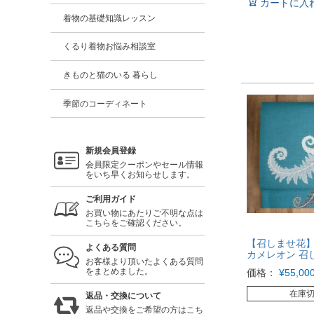
カートに入
着物の基礎知識レッスン
くるり着物お悩み相談室
きものと猫のいる 暮らし
季節のコーディネート
新規会員登録
会員限定クーポンやセール情報
をいち早くお知らせします。
ご利用ガイド
お買い物にあたりご不明な点は
こちらをご確認ください。
【召しませ花】
よくある質問
カメレオン 召
お客様より頂いたよくある質問
をまとめました。
価格：
¥
55,00
在庫
返品・交換について
返品や交換をご希望の方はこち