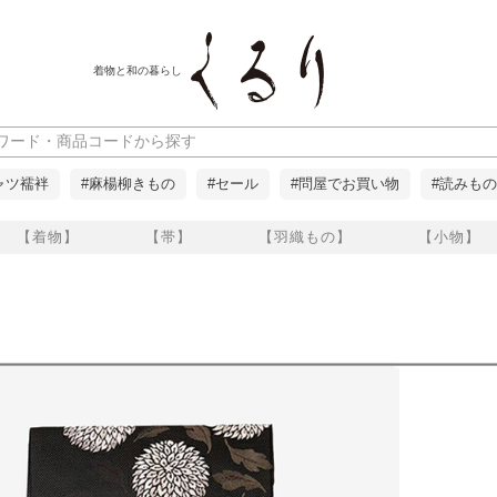
着物と和の暮らし
ャツ襦袢
#麻楊柳きもの
#セール
#問屋でお買い物
#読みもの
【着物】
【帯】
【羽織もの】
【小物】