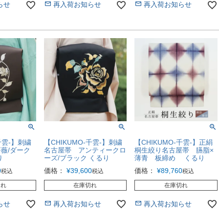
らせ
再入荷お知らせ
再入荷お知らせ
千雲-】刺繍
【CHIKUMO-千雲-】刺繍
【CHIKUMO-千雲-】正絹
薇/ダーク
名古屋帯 アンティークロ
桐生絞り名古屋帯 臙脂×
り
ーズ/ブラック くるり
薄青 板締め くるり
0
価格：
¥
39,600
価格：
¥
89,760
税込
税込
税込
切れ
在庫切れ
在庫切れ
らせ
再入荷お知らせ
再入荷お知らせ