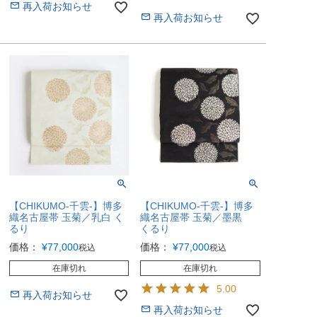
再入荷お知らせ
再入荷お知らせ
【CHIKUMO-千雲-】博多
【CHIKUMO-千雲-】博多
織名古屋帯 玉菊／乳白 く
織名古屋帯 玉菊／墨黒
るり
くるり
価格：
¥
77,000
価格：
¥
77,000
税込
税込
在庫切れ
在庫切れ
5.00
再入荷お知らせ
再入荷お知らせ