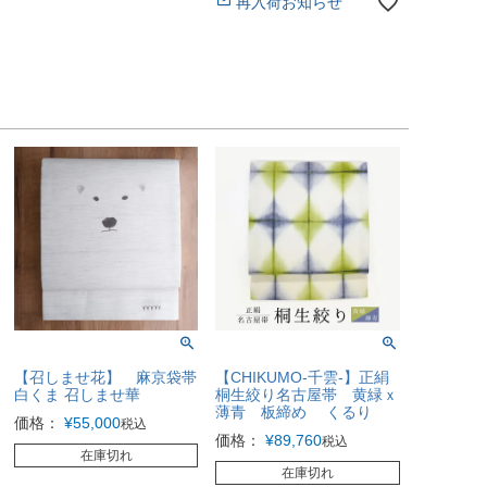
再入荷お知らせ
【召しませ花】 麻京袋帯
【CHIKUMO-千雲-】正絹
白くま 召しませ華
桐生絞り名古屋帯 黄緑ｘ
薄青 板締め くるり
価格：
¥
55,000
税込
価格：
¥
89,760
税込
在庫切れ
在庫切れ