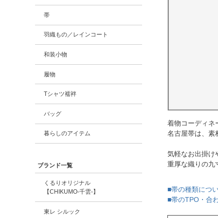
帯
羽織もの／レインコート
和装小物
履物
Tシャツ襦袢
バッグ
着物コーディネ
名古屋帯は、素
暮らしのアイテム
気軽なお出掛け
重厚な織りの九
ブランド一覧
くるりオリジナル
■帯の種類につ
【CHIKUMO-千雲-】
■帯のTPO・
東レ シルック