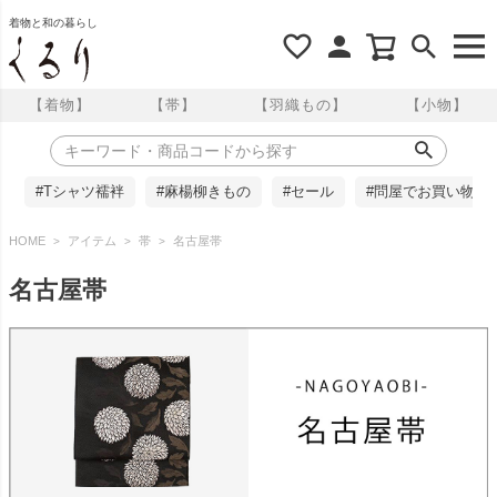
着物と和の暮らし
【着物】
【帯】
【羽織もの】
【小物】
#Tシャツ襦袢
#麻楊柳きもの
#セール
#問屋でお買い物
HOME
アイテム
帯
名古屋帯
名古屋帯