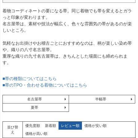
着物コーディネートの要になる帯。同じ着物でも帯を変えるとガラ
っと印象が変わります。
名古屋帯は、素材や技法が幅広く、色々な雰囲気の帯があるのが楽
しいところ。
気軽なお出掛けやお稽古ごとにおすすめなのは、柄が楽しい染め帯
や、織りの八寸名古屋帯。
重厚な織りの九寸名古屋帯は、きちんとした場面にも締められま
す。
■帯の種類についてはこちら
■帯のTPO・合わせる着物についてはこちら
名古屋帯
半幅帯
夏帯
優先度順
新着順
レビュー順
価格が安い順
並び替
え
価格が高い順