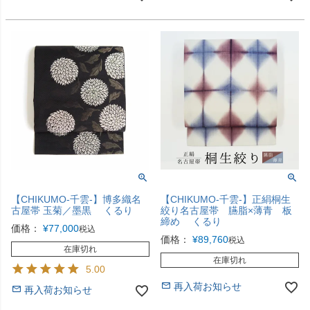
【CHIKUMO-千雲-】博多織名
【CHIKUMO-千雲-】正絹桐生
古屋帯 玉菊／墨黒 くるり
絞り名古屋帯 臙脂×薄青 板
締め くるり
価格：
¥
77,000
税込
価格：
¥
89,760
税込
在庫切れ
在庫切れ
5.00
再入荷お知らせ
再入荷お知らせ