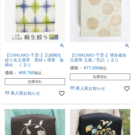
【CHIKUMO-千雲-】正絹桐生
【CHIKUMO-千雲-】博多織名
絞り名古屋帯 黄緑ｘ薄青 板
古屋帯 玉菊／乳白 くるり
締め くるり
価格：
¥
77,000
税込
価格：
¥
89,760
税込
在庫切れ
在庫切れ
再入荷お知らせ
再入荷お知らせ