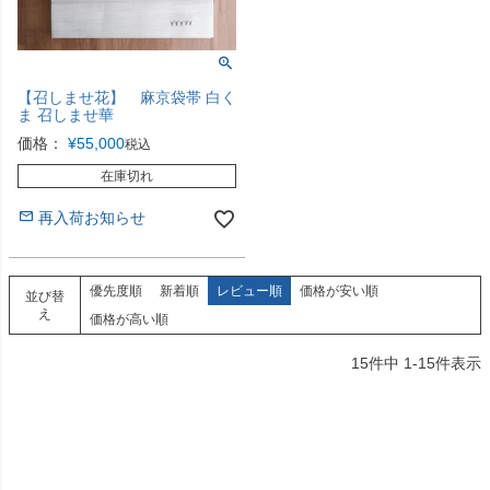
【召しませ花】 麻京袋帯 白く
ま 召しませ華
価格：
¥
55,000
税込
在庫切れ
再入荷お知らせ
優先度順
新着順
レビュー順
価格が安い順
並び替
え
価格が高い順
15
件中
1
-
15
件表示