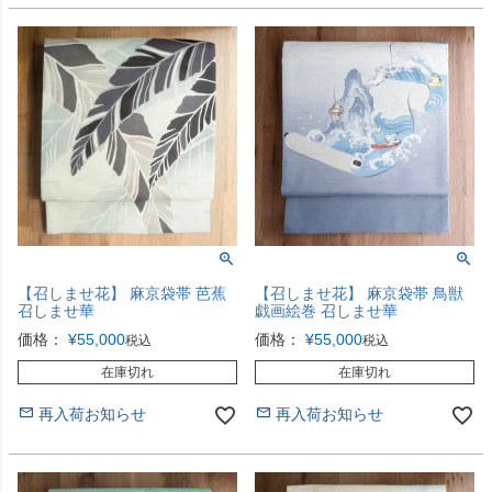
【召しませ花】 麻京袋帯 芭蕉
【召しませ花】 麻京袋帯 鳥獣
召しませ華
戯画絵巻 召しませ華
価格：
¥
55,000
価格：
¥
55,000
税込
税込
在庫切れ
在庫切れ
再入荷お知らせ
再入荷お知らせ