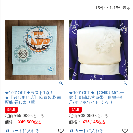
15
件中
1
-
15
件表示
★10％OFF★ラスト1点！
★10％OFF★【CHIKUMO-千
★【召しませ花】 麻京袋帯 南
雲-】刺繍名古屋帯 唐獅子牡
蛮船 召しませ華
丹/オフホワイト くるり
SALE
SALE
定価
¥
55,000
定価
¥
39,050
のところ
のところ
価格：
¥
49,500
価格：
¥
35,145
税込
税込
カートに入れる
カートに入れる