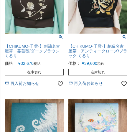
【CHIKUMO-千雲-】刺繍名古
【CHIKUMO-千雲-】刺繍名古
屋帯 蔓薔薇/ダークブラウン
屋帯 アンティークローズ/ブラ
くるり
ック くるり
価格：
¥
32,670
価格：
¥
39,600
税込
税込
在庫切れ
在庫切れ
再入荷お知らせ
再入荷お知らせ