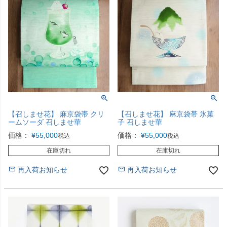
【召しませ花】 麻京袋帯 クリ
【召しませ花】 麻京袋帯 氷菓
ームソーダ 召しませ華
子 召しませ華
価格：
¥
55,000
価格：
¥
55,000
税込
税込
在庫切れ
在庫切れ
再入荷お知らせ
再入荷お知らせ