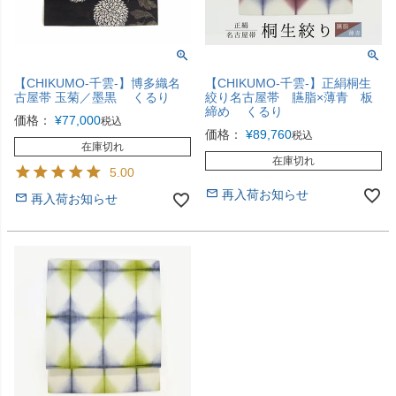
【CHIKUMO-千雲-】博多織名
【CHIKUMO-千雲-】正絹桐生
古屋帯 玉菊／墨黒 くるり
絞り名古屋帯 臙脂×薄青 板
締め くるり
価格：
¥
77,000
税込
価格：
¥
89,760
税込
在庫切れ
在庫切れ
5.00
再入荷お知らせ
再入荷お知らせ