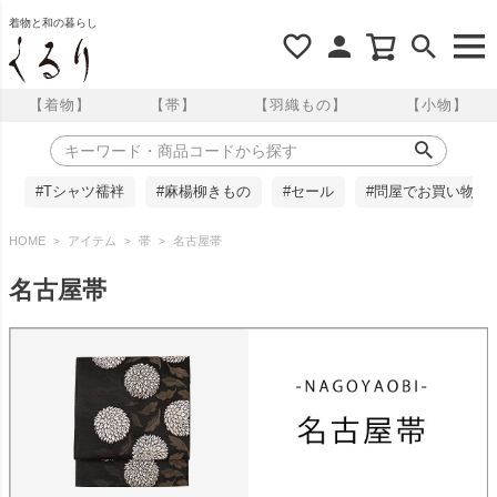
着物と和の暮らし
【着物】
【帯】
【羽織もの】
【小物】
#Tシャツ襦袢
#麻楊柳きもの
#セール
#問屋でお買い物
HOME
アイテム
帯
名古屋帯
名古屋帯