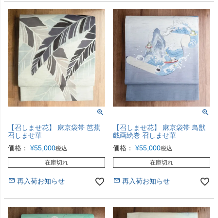
【召しませ花】 麻京袋帯 芭蕉
【召しませ花】 麻京袋帯 鳥獣
召しませ華
戯画絵巻 召しませ華
価格：
¥
55,000
価格：
¥
55,000
税込
税込
在庫切れ
在庫切れ
再入荷お知らせ
再入荷お知らせ