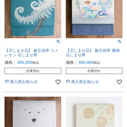
【召しませ花】 麻京袋帯 カメ
【召しませ花】 麻京袋帯 珊瑚
レオン 召しませ華
召しませ華
価格：
¥
55,000
価格：
¥
55,000
税込
税込
在庫切れ
在庫切れ
再入荷お知らせ
再入荷お知らせ