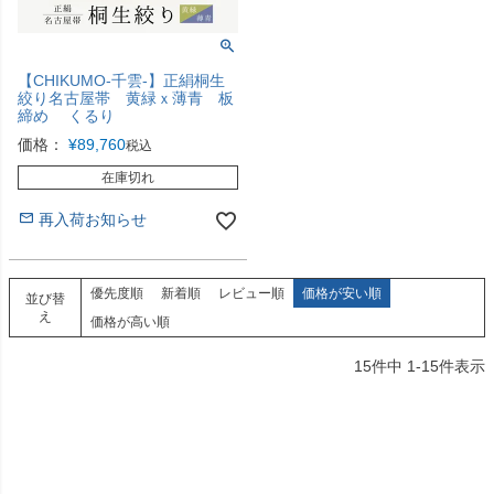
【CHIKUMO-千雲-】正絹桐生
絞り名古屋帯 黄緑ｘ薄青 板
締め くるり
価格：
¥
89,760
税込
在庫切れ
再入荷お知らせ
優先度順
新着順
レビュー順
価格が安い順
並び替
え
価格が高い順
15
件中
1
-
15
件表示