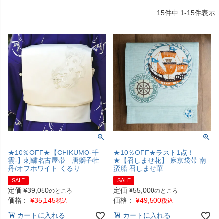
15
件中
1
-
15
件表示
★10％OFF★【CHIKUMO-千
★10％OFF★ラスト1点！
雲-】刺繍名古屋帯 唐獅子牡
★【召しませ花】 麻京袋帯 南
丹/オフホワイト くるり
蛮船 召しませ華
SALE
SALE
定価
¥
39,050
定価
¥
55,000
のところ
のところ
価格：
¥
35,145
価格：
¥
49,500
税込
税込
カートに入れる
カートに入れる