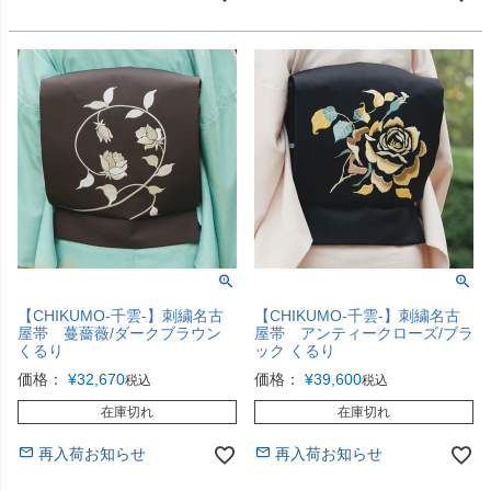
【CHIKUMO-千雲-】刺繍名古
【CHIKUMO-千雲-】刺繍名古
屋帯 蔓薔薇/ダークブラウン
屋帯 アンティークローズ/ブラ
くるり
ック くるり
価格：
¥
32,670
価格：
¥
39,600
税込
税込
在庫切れ
在庫切れ
再入荷お知らせ
再入荷お知らせ