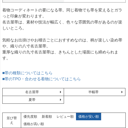
着物コーディネートの要になる帯。同じ着物でも帯を変えるとガラ
っと印象が変わります。
名古屋帯は、素材や技法が幅広く、色々な雰囲気の帯があるのが楽
しいところ。
気軽なお出掛けやお稽古ごとにおすすめなのは、柄が楽しい染め帯
や、織りの八寸名古屋帯。
重厚な織りの九寸名古屋帯は、きちんとした場面にも締められま
す。
■帯の種類についてはこちら
■帯のTPO・合わせる着物についてはこちら
名古屋帯
半幅帯
夏帯
優先度順
新着順
レビュー順
価格が安い順
並び替
え
価格が高い順