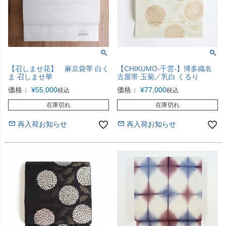
【召しませ花】 麻京袋帯 白く
【CHIKUMO-千雲-】博多織名
ま 召しませ華
古屋帯 玉菊／乳白 くるり
価格：
¥
55,000
価格：
¥
77,000
税込
税込
在庫切れ
在庫切れ
再入荷お知らせ
再入荷お知らせ