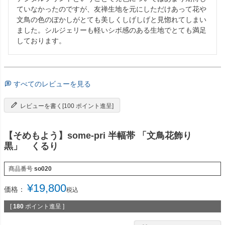
ていなかったのですが、友禅生地を元にしただけあって花や
文鳥の色のぼかしがとても美しくしげしげと見惚れてしまい
ました。シルジェリーも軽いシボ感のある生地でとても満足
しております。
すべてのレビューを見る
レビューを書く[100 ポイント進呈]
【そめもよう】some-pri 半幅帯 「文鳥花飾り
黒」 くるり
商品番号
so020
¥
19,800
価格：
税込
[
180
ポイント進呈 ]