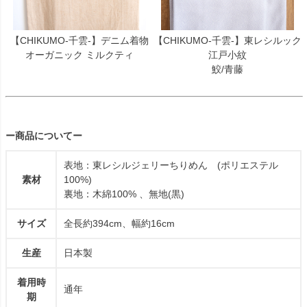
【CHIKUMO-千雲-】デニム着物
【CHIKUMO-千雲-】東レシルック
オーガニック ミルクティ
江戸小紋
鮫/青藤
ー商品についてー
表地：東レシルジェリーちりめん (ポリエステル
素材
100%)
裏地：木綿100% 、無地(黒)
サイズ
全長約394cm、幅約16cm
生産
日本製
着用時
通年
期