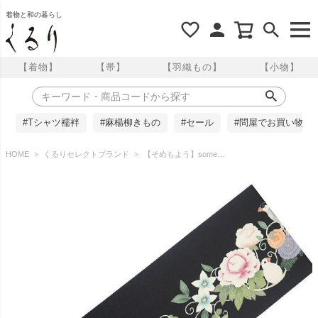
着物と和の暮らし
【着物】
【帯】
【羽織もの】
【小物】
#Tシャツ襦袢
#麻楊柳きもの
#セール
#問屋でお買い物
HOME
くるりセレクトブランド
【そめもよう】some-pri 半幅帯 「文鳥花飾り 黒」 くるり