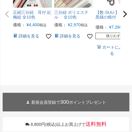
正絹三分紐 耳付 紅
三分紐 ポリエステ
【数-SUU-】 根付 /
梅組 全10色
ル 全10色
黒猫の根付
価格：
¥
4,400
価格：
¥
2,970
税込
税込
価格：
¥
7,260
税込
詳細を見る
詳細を見る
残りわずか
カートに入れ
る
300
新規会員登録で
ポイントプレゼント
送料無料
8,800円(税込)以上お買上げで