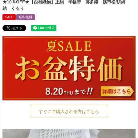
★10％OFF★【西村織物】正絹 半幅帯 博多織 筋市松/絣縞
結 くるり
SALE
送料無料
すぐにご購入される方はこちら