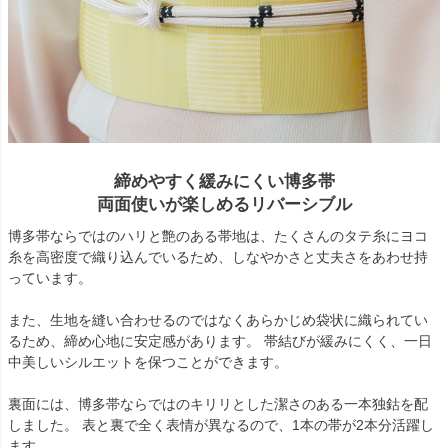
締めやすく緩みにくい博多帯
両面使いが楽しめるリバーシブル
博多帯ならではのハリと艶のある帯地は、たくさんのタテ糸にヨコ
糸を高密度で織り込んでいるため、しなやかさと丈夫さをあわせ持
っています。
また、生地を縫い合わせるのではなくあらかじめ袋状に織られてい
るため、締め心地に安定感があります。 帯結びが緩みにくく、一日
中美しいシルエットを保つことができます。
裏面には、博多帯ならではのキリリとした潔さのある一本独鈷を配
しました。 表と裏で全く表情が異なるので、1本の帯が2本分活躍し
ます。