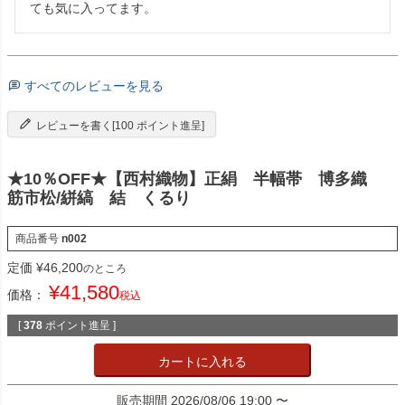
ても気に入ってます。
すべてのレビューを見る
レビューを書く[100 ポイント進呈]
★10％OFF★【西村織物】正絹 半幅帯 博多織
筋市松/絣縞 結 くるり
商品番号
n002
定価
¥
46,200
のところ
¥
41,580
価格：
税込
[
378
ポイント進呈 ]
カートに入れる
販売期間
2026/08/06 19:00
〜