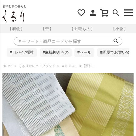
着物と和の暮らし
【着物】
【帯】
【羽織もの】
【小物】
#Tシャツ襦袢
#麻楊柳きもの
#セール
#問屋でお買い物
HOME
くるりセレクトブランド
★10％OFF★【西村織物】正絹 半幅帯 博多織 筋市松/絣縞 結 くるり