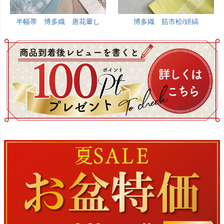
半幅帯 博多織 唐花暈し
博多織 筋市松/絣縞