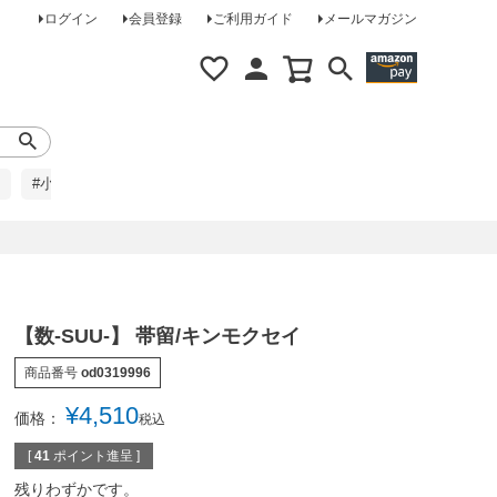
ログイン
会員登録
ご利用ガイド
メールマガジン
#小柄な方に
#レインコート
#ほめられ草履
【数-SUU-】 帯留/キンモクセイ
商品番号
od0319996
¥
4,510
価格：
税込
[
41
ポイント進呈 ]
残りわずかです。