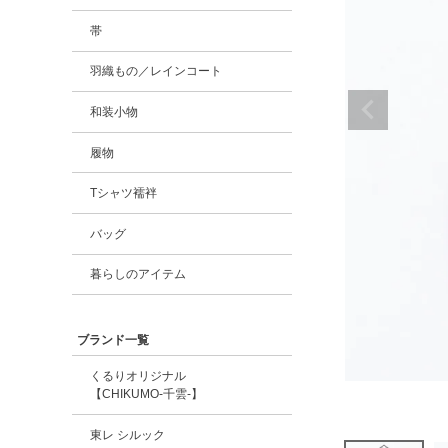
帯
羽織もの／レインコート
和装小物
履物
Tシャツ襦袢
バッグ
暮らしのアイテム
ブランド一覧
くるりオリジナル
【CHIKUMO-千雲-】
東レ シルック