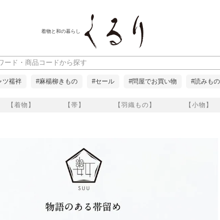
着物と和の暮らし
ャツ襦袢
#麻楊柳きもの
#セール
#問屋でお買い物
#読みもの
【着物】
【帯】
【羽織もの】
【小物】