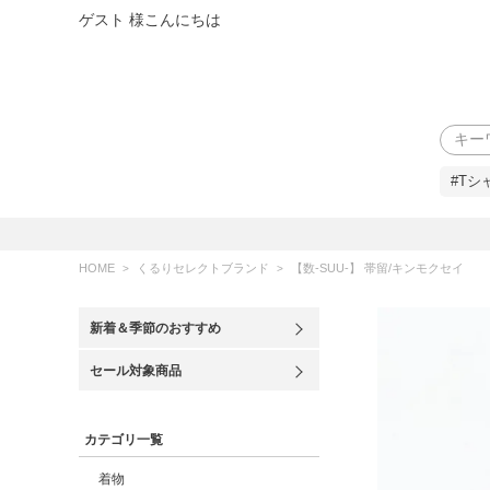
ゲスト 様こんにちは
検索
#Tシ
HOME
くるりセレクトブランド
【数-SUU-】 帯留/キンモクセイ
新着＆季節のおすすめ
セール対象商品
カテゴリ一覧
着物