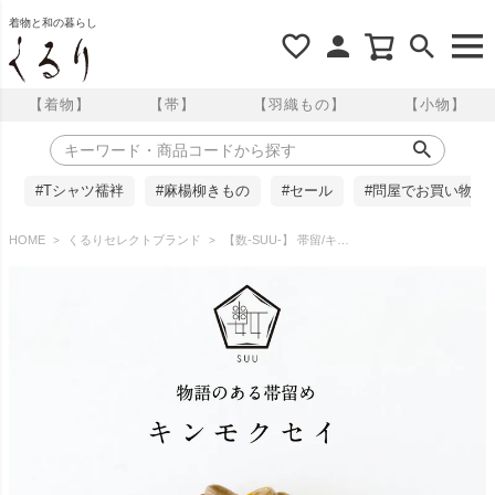
着物と和の暮らし
【着物】
【帯】
【羽織もの】
【小物】
#Tシャツ襦袢
#麻楊柳きもの
#セール
#問屋でお買い物
HOME
くるりセレクトブランド
【数-SUU-】 帯留/キンモクセイ