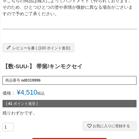
※こちらの商品は職人によってハンドメイドで作られております。
そのため、ひとつひとつの塗や表情が微妙に異なる場合がございま
すので予めご了承ください。
レビューを書く[100 ポイント進呈]
【数-SUU-】 帯留/キンモクセイ
商品番号
od0319996
¥
4,510
価格：
税込
[
41
ポイント進呈 ]
残りわずかです。
お気に入りに登録する