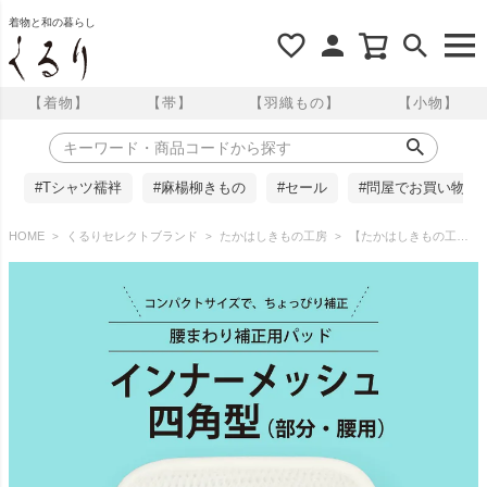
着物と和の暮らし
【着物】
【帯】
【羽織もの】
【小物】
#Tシャツ襦袢
#麻楊柳きもの
#セール
#問屋でお買い物
HOME
くるりセレクトブランド
たかはしきもの工房
【たかはしきもの工房】《改良版》 腰まわり補正用パッド インナーメッシュ 四角型（腰用）