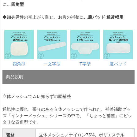
に…
四角型
◆細身男性の帯上がり防止、お腹の補整に…
腹パッド 通常幅用
四角型
一文字型
T字型
腹パッド
商品説明
立体メッシュでムレ知らずの腰補整
通気性に優れ、張りのある立体メッシュで作られた、補整補助グッ
ズ「インナーメッシュ」シリーズの中で、 「ちょっと補整」にピッ
タリな四角型です。
立体メッシュ／ナイロン75%、ポリエステル
素材