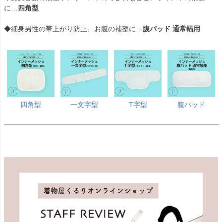
に…
四角型
◆細身男性の帯上がり防止、お腹の補整に…
腹パッド 通常幅用
四角型
一文字型
T字型
腹パッド