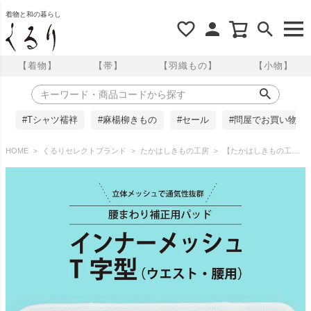
着物と和の暮らし
【着物】
【帯】
【羽織もの】
【小物】
#Tシャツ襦袢
#麻楊柳きもの
#セール
#問屋でお買い物
HOME
くるりセレクトブランド
たかはしきもの工房
【たかはしきもの工房】《改良版》 腰まわり補正用パッド インナーメッシュ T字型（ウエスト・腰用）