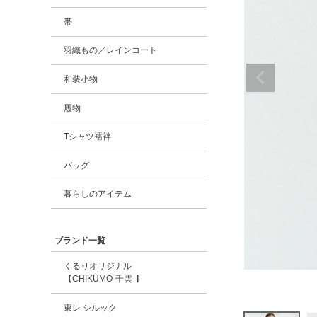
帯
羽織もの／レインコート
和装小物
履物
Tシャツ襦袢
バッグ
暮らしのアイテム
ブランド一覧
くるりオリジナル
【CHIKUMO-千雲-】
東レ シルック