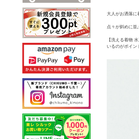
大人がお洒落に
点々が斜めに並
【洗える着物 
いるのがポイン