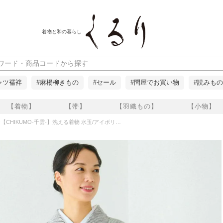
着物と和の暮らし
ャツ襦袢
#麻楊柳きもの
#セール
#問屋でお買い物
#読みもの
【着物】
【帯】
【羽織もの】
【小物】
CHIKUMO-千雲-】洗える着物 水玉/アイボリー 袷小紋 くるり