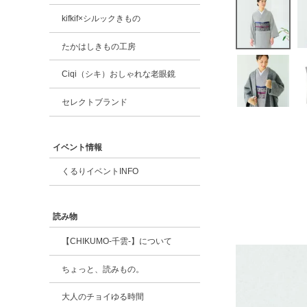
kifkif×シルックきもの
たかはしきもの工房
Ciqi（シキ）おしゃれな老眼鏡
セレクトブランド
イベント情報
くるりイベントINFO
読み物
【CHIKUMO-千雲-】について
ちょっと、読みもの。
大人のチョイゆる時間