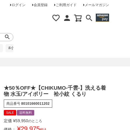
ログイン
会員登録
ご利用ガイド
メールマガジン
#小柄な方に
#レインコート
#ほめられ草履
★50％OFF★【CHIKUMO-千雲-】洗える着
物 水玉/アイボリー 袷小紋 くるり
商品番号
80101660011202
SALE
送料無料
定価
¥
59,950
のところ
¥
29,975
価格：
税込