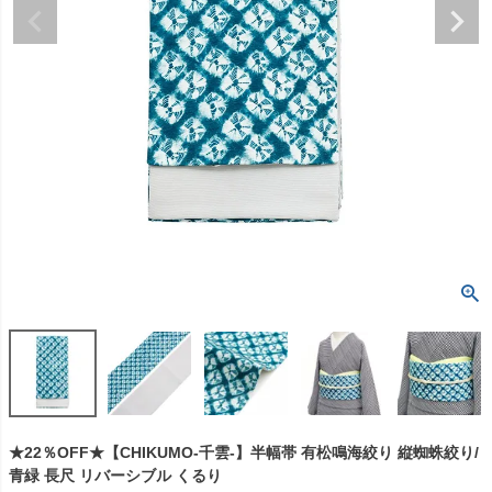
★22％OFF★【CHIKUMO-千雲-】半幅帯 有松鳴海絞り 縦蜘蛛絞り/
青緑 長尺 リバーシブル くるり