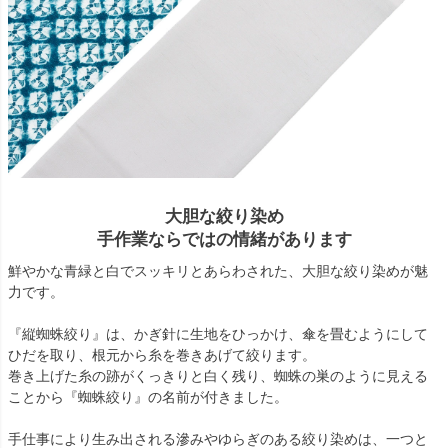
大胆な絞り染め
手作業ならではの情緒があります
鮮やかな青緑と白でスッキリとあらわされた、大胆な絞り染めが魅
力です。
『縦蜘蛛絞り』は、かぎ針に生地をひっかけ、傘を畳むようにして
ひだを取り、根元から糸を巻きあげて絞ります。
巻き上げた糸の跡がくっきりと白く残り、蜘蛛の巣のように見える
ことから『蜘蛛絞り』の名前が付きました。
手仕事により生み出される滲みやゆらぎのある絞り染めは、一つと