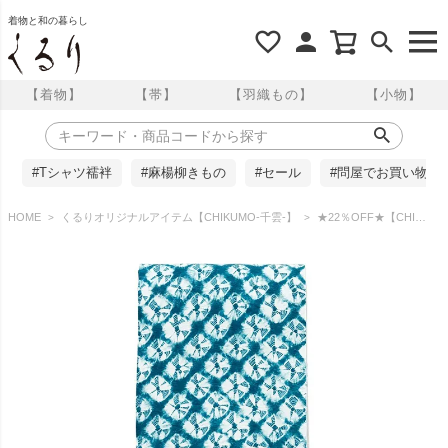
着物と和の暮らし
【着物】
【帯】
【羽織もの】
【小物】
#Tシャツ襦袢
#麻楊柳きもの
#セール
#問屋でお買い物
HOME
くるりオリジナルアイテム【CHIKUMO-千雲-】
★22％OFF★【CHIKUMO-千雲-】半幅帯 有松鳴海絞り 縦蜘蛛絞り/青緑 長尺 リバーシブル くるり