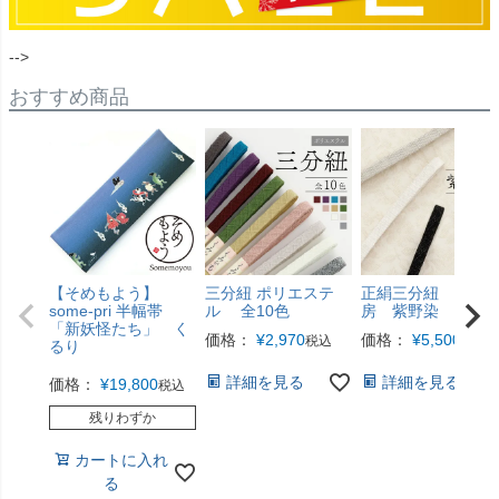
-->
おすすめ商品
【そめもよう】
三分紐 ポリエステ
正絹三分紐 井上
some-pri 半幅帯
ル 全10色
房 紫野染 全3色
「新妖怪たち」 く
価格：
¥
2,970
価格：
¥
5,500
税込
税込
るり
詳細を見る
詳細を見る
価格：
¥
19,800
税込
残りわずか
カートに入れ
る