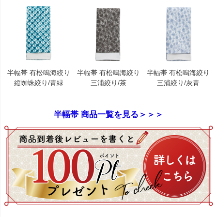
半幅帯 有松鳴海絞り
半幅帯 有松鳴海絞り
半幅帯 有松鳴海絞り
縦蜘蛛絞り/青緑
三浦絞り/茶
三浦絞り/灰青
半幅帯 商品一覧を見る＞＞＞