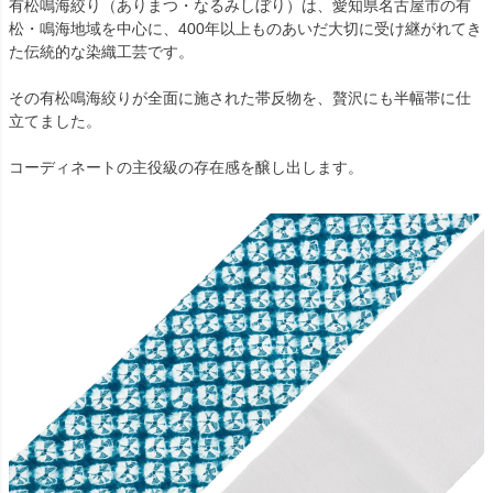
有松鳴海絞り（ありまつ・なるみしぼり）は、愛知県名古屋市の有
松・鳴海地域を中心に、400年以上ものあいだ大切に受け継がれてき
た伝統的な染織工芸です。
その有松鳴海絞りが全面に施された帯反物を、贅沢にも半幅帯に仕
立てました。
コーディネートの主役級の存在感を醸し出します。