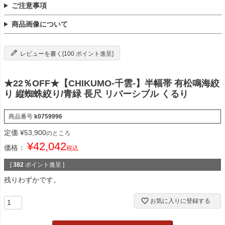
ご注意事項
商品画像について
レビューを書く[100 ポイント進呈]
★22％OFF★【CHIKUMO-千雲-】半幅帯 有松鳴海絞
り 縦蜘蛛絞り/青緑 長尺 リバーシブル くるり
商品番号
k0759996
定価
¥
53,900
のところ
¥
42,042
価格：
税込
[
382
ポイント進呈 ]
残りわずかです。
お気に入りに登録する