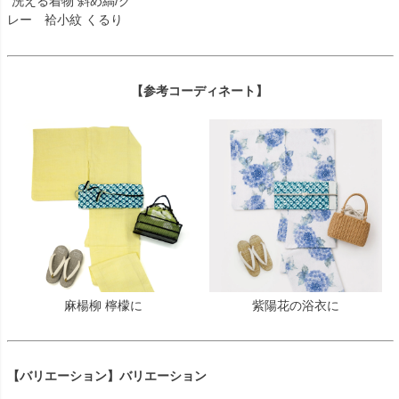
洗える着物 斜め縞/グ
レー 袷小紋 くるり
【参考コーディネート】
麻楊柳 檸檬に
紫陽花の浴衣に
【バリエーション】バリエーション