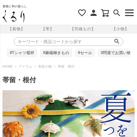
着物と和の暮らし
【着物】
【帯】
【羽織もの】
【小物】
#Tシャツ襦袢
#麻楊柳きもの
#セール
#問屋でお買い物
HOME
アイテム
和装小物
帯留・根付
帯留・根付