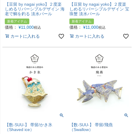
【豆留 by nagai yoko】２度楽
【豆留 by nagai yoko】２度楽
しめるリバーシブルデザイン 海
しめるリバーシブルデザイン 宝
老で鯛を釣る 淡水パール
珠蟹 淡水パール
新着アイテム
新着アイテム
価格：
¥
11,000
価格：
¥
11,000
税込
税込
カートに入れる
カートに入れる
【数-SUU-】 帯留/かき氷
【数-SUU-】 帯留/飛燕
（Shaved ice）
（Swallow）