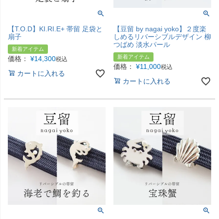
【T.O.D】KI.RI.E+ 帯留 足袋と
【豆留 by nagai yoko】２度楽
扇子
しめるリバーシブルデザイン 柳
つばめ 淡水パール
新着アイテム
新着アイテム
価格：
¥
14,300
税込
価格：
¥
11,000
税込
カートに入れる
カートに入れる