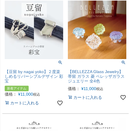
【豆留 by nagai yoko】２度楽
【BELLEZZA Glass Jewelry】
しめるリバーシブルデザイン 彩
帯留 ガラス 菱 ベレッザガラス
宝
ジュエリー 全4色
価格：
¥
11,000
新着アイテム
税込
価格：
¥
11,000
税込
カートに入れる
カートに入れる