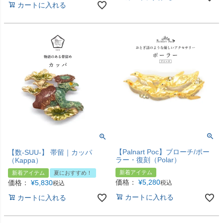
カートに入れる
【Palnart Poc】ブローチ/ポー
【数-SUU-】 帯留｜カッパ
ラー・復刻（Polar）
（Kappa）
新着アイテム
新着アイテム
夏におすすめ！
価格：
¥
5,280
価格：
¥
5,830
税込
税込
カートに入れる
カートに入れる