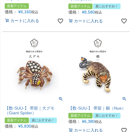
新着アイテム
新着アイテム
夏におすすめ！
価格：
¥
6,160
価格：
¥
8,580
税込
税込
カートに入れる
カートに入れる
【数-SUU-】 帯留｜大グモ
【数-SUU-】 帯留｜鵺（Nue）
（Giant Spider）
新着アイテム
夏におすすめ！
新着アイテム
夏におすすめ！
価格：
¥
6,380
税込
価格：
¥
5,830
税込
カートに入れる