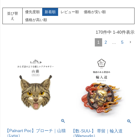
優先度順
新着順
レビュー順
価格が安い順
並び替
え
価格が高い順
170
件中
1
-
40
件表示
1
2
…
5
【Palnart Poc】ブローチ｜山猫
【数-SUU-】 帯留｜輪入道
（Lynx）
（Wanyudo）