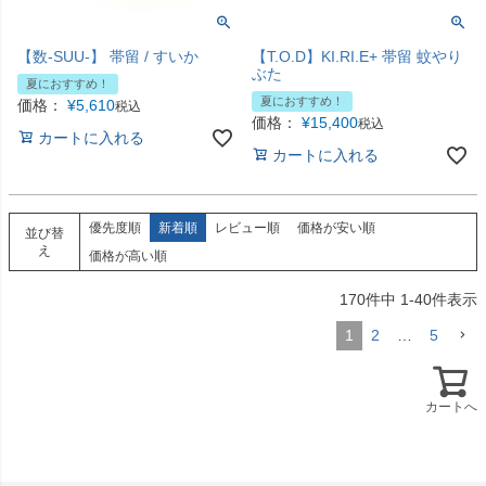
【数-SUU-】 帯留 / すいか
【T.O.D】KI.RI.E+ 帯留 蚊やり
ぶた
夏におすすめ！
夏におすすめ！
価格：
¥
5,610
税込
価格：
¥
15,400
税込
カートに入れる
カートに入れる
優先度順
新着順
レビュー順
価格が安い順
並び替
え
価格が高い順
170
件中
1
-
40
件表示
1
2
…
5
カートへ