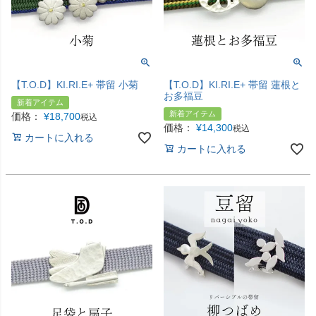
【T.O.D】KI.RI.E+ 帯留 小菊
【T.O.D】KI.RI.E+ 帯留 蓮根と
お多福豆
新着アイテム
新着アイテム
価格：
¥
18,700
税込
価格：
¥
14,300
税込
カートに入れる
カートに入れる