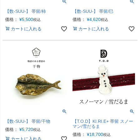
【数-SUU-】 帯留/柿
【数-SUU-】 帯留/巳
価格：
¥
5,500
価格：
¥
4,620
税込
税込
カートに入れる
カートに入れる
【数-SUU-】 帯留/干物
【T.O.D】KI.RI.E+ 帯留 スノー
マン/雪だるま
価格：
¥
5,720
税込
価格：
¥
18,700
税込
カートに入れる