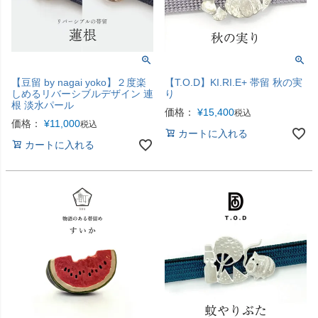
【豆留 by nagai yoko】２度楽
【T.O.D】KI.RI.E+ 帯留 秋の実
しめるリバーシブルデザイン 連
り
根 淡水パール
価格：
¥
15,400
税込
価格：
¥
11,000
税込
カートに入れる
カートに入れる