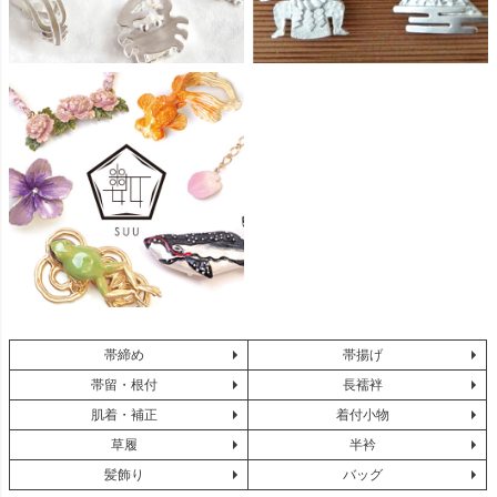
帯締め
帯揚げ
帯留・根付
長襦袢
肌着・補正
着付小物
草履
半衿
髪飾り
バッグ