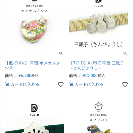
【数-SUU-】 帯留/ホメオスタ
【T.O.D】KI.RI.E 帯留 三瓢子
シス
（さんびょうし）
価格：
¥
5,280
価格：
¥
11,000
税込
税込
カートに入れる
カートに入れる