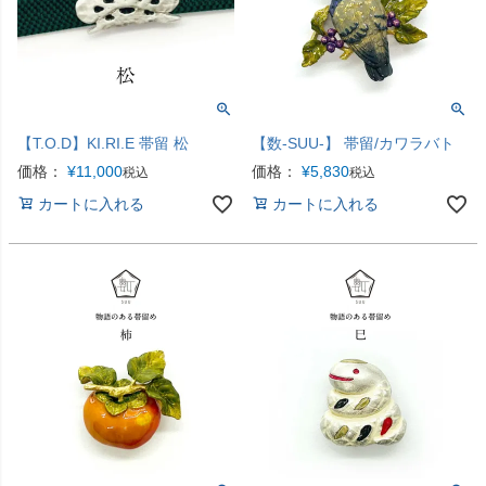
【T.O.D】KI.RI.E 帯留 松
【数-SUU-】 帯留/カワラバト
価格：
¥
11,000
価格：
¥
5,830
税込
税込
カートに入れる
カートに入れる