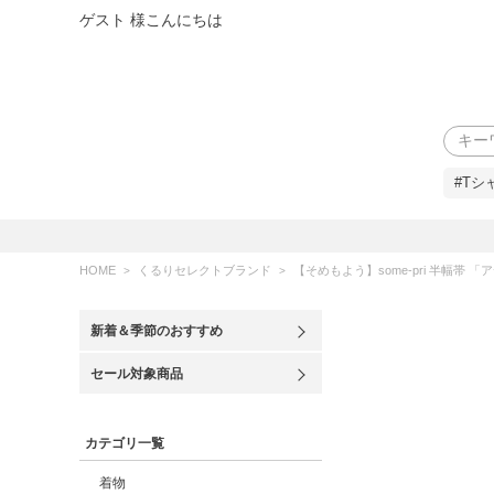
ゲスト 様こんにちは
検索
#Tシ
HOME
くるりセレクトブランド
【そめもよう】some-pri 半幅帯 「ア
新着＆季節のおすすめ
セール対象商品
カテゴリ一覧
着物