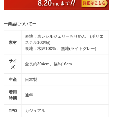
ー商品についてー
表地：東レシルジェリーちりめん (ポリエ
素材
ステル100%))
裏地：木綿100% 、無地(ライトグレー)
サイ
全長約394cm、幅約16cm
ズ
生産
日本製
着用
通年
時期
TPO
カジュアル