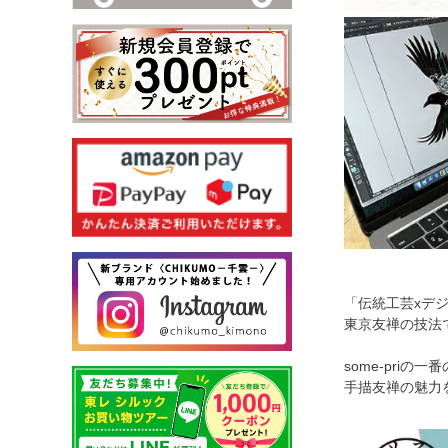
「伝統工芸xデ
東京友禅の技法
some-pri
手描友禅の魅力