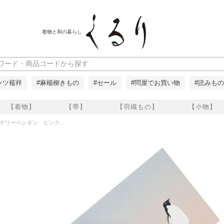
着物と和の暮らし
ャツ襦袢
#麻楊柳きもの
#セール
#問屋でお買い物
#読みもの
【着物】
【帯】
【羽織もの】
【小物】
デリーペンギン ピンク」 くるり