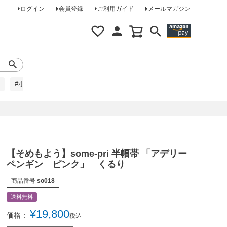
ログイン
会員登録
ご利用ガイド
メールマガジン
#小柄な方に
#レインコート
#ほめられ草履
【そめもよう】some-pri 半幅帯 「アデリー
ペンギン ピンク」 くるり
商品番号
so018
送料無料
¥
19,800
価格：
税込