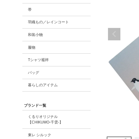
帯
羽織もの／レインコート
和装小物
履物
Tシャツ襦袢
バッグ
暮らしのアイテム
ブランド一覧
くるりオリジナル
【CHIKUMO-千雲-】
東レ シルック