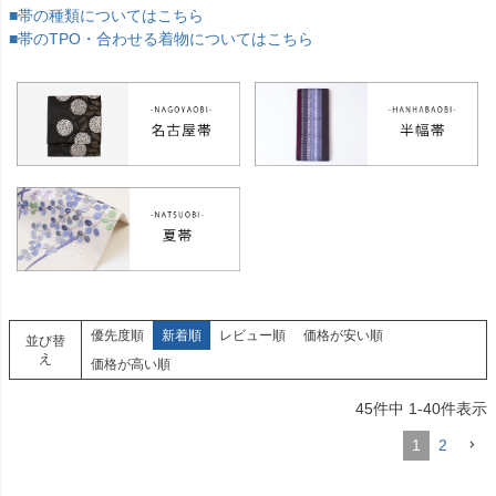
■帯の種類についてはこちら
■帯のTPO・合わせる着物についてはこちら
優先度順
新着順
レビュー順
価格が安い順
並び替
え
価格が高い順
45
件中
1
-
40
件表示
1
2