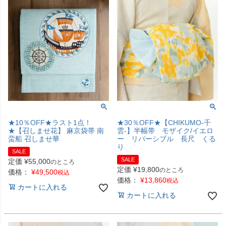
★10％OFF★ラスト1点！
★30％OFF★【CHIKUMO-千
★【召しませ花】 麻京袋帯 南
雲-】半幅帯 モザイク/イエロ
蛮船 召しませ華
ー リバーシブル 長尺 くる
り
SALE
SALE
定価
¥
55,000
のところ
定価
¥
19,800
のところ
価格：
¥
49,500
税込
価格：
¥
13,860
税込
カートに入れる
カートに入れる