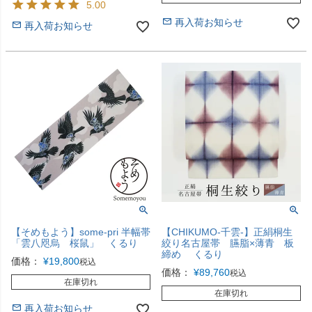
5.00
再入荷お知らせ
再入荷お知らせ
【そめもよう】some-pri 半幅帯
【CHIKUMO-千雲-】正絹桐生
「雲八咫烏 桜鼠」 くるり
絞り名古屋帯 臙脂×薄青 板
締め くるり
価格：
¥
19,800
税込
価格：
¥
89,760
税込
在庫切れ
在庫切れ
再入荷お知らせ