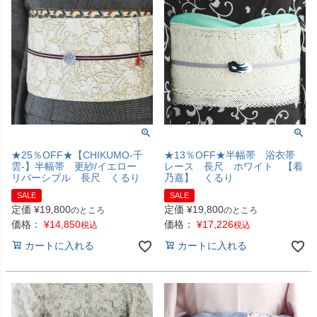
★25％OFF★【CHIKUMO-千
★13％OFF★半幅帯 浴衣帯
雲-】半幅帯 更紗/イエロー
レース 長尺 ホワイト 【着
リバーシブル 長尺 くるり
乃嘉】 くるり
SALE
SALE
定価
¥
19,800
定価
¥
19,800
のところ
のところ
価格：
¥
14,850
価格：
¥
17,226
税込
税込
カートに入れる
カートに入れる