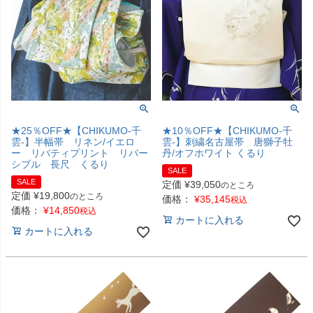
★25％OFF★【CHIKUMO-千
★10％OFF★【CHIKUMO-千
雲-】半幅帯 リネン/イエロ
雲-】刺繍名古屋帯 唐獅子牡
ー リバティプリント リバー
丹/オフホワイト くるり
シブル 長尺 くるり
SALE
SALE
定価
¥
39,050
のところ
定価
¥
19,800
のところ
価格：
¥
35,145
税込
価格：
¥
14,850
税込
カートに入れる
カートに入れる