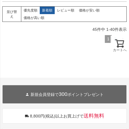
優先度順
新着順
レビュー順
価格が安い順
並び替
え
価格が高い順
45
件中
1
-
40
件表示
1
2
カートへ
300
新規会員登録で
ポイントプレゼント
送料無料
8,800円(税込)以上お買上げで