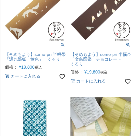
【そめもよう】some-pri 半幅帯
【そめもよう】some-pri 半幅帯
「源九郎狐 黄色」 くるり
「文鳥図鑑 チョコレート」
くるり
価格：
¥
19,800
税込
価格：
¥
19,800
税込
カートに入れる
カートに入れる