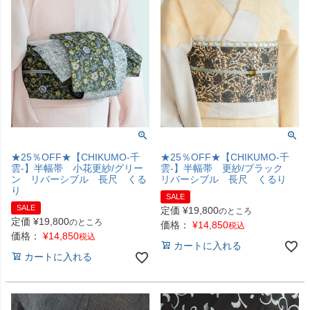
★25％OFF★【CHIKUMO-千
★25％OFF★【CHIKUMO-千
雲-】半幅帯 小花更紗/グリー
雲-】半幅帯 更紗/ブラック
ン リバーシブル 長尺 くる
リバーシブル 長尺 くるり
り
SALE
SALE
定価
¥
19,800
のところ
定価
¥
19,800
のところ
価格：
¥
14,850
税込
価格：
¥
14,850
税込
カートに入れる
カートに入れる