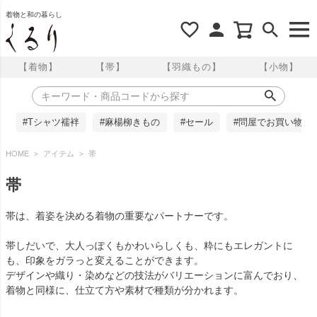
着物と和の暮らし
【着物】
【帯】
【羽織もの】
【小物】
#Tシャツ襦袢
#麻楊柳きもの
#セール
#問屋でお買い物
HOME
アイテム
帯
帯
帯は、着姿を決める着物の重要なパートナーです。
帯しだいで、大人っぽくもかわいらしくも、粋にもエレガントに
も、印象をガラっと変えることができます。
デザインや織り・染めなどの技法がバリエーションに富んでおり、
着物と同様に、仕立て方や素材で種類が分かれます。