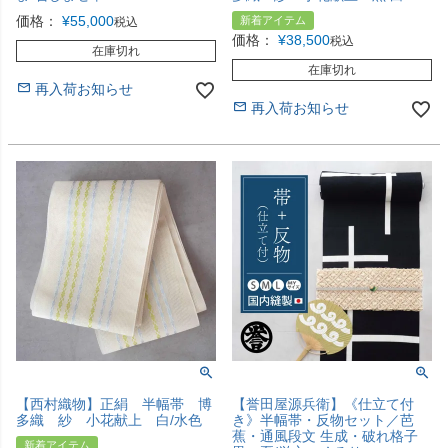
価格：
¥
55,000
新着アイテム
税込
価格：
¥
38,500
税込
在庫切れ
在庫切れ
再入荷お知らせ
再入荷お知らせ
【西村織物】正絹 半幅帯 博
【誉田屋源兵衛】《仕立て付
多織 紗 小花献上 白/水色
き》半幅帯・反物セット／芭
蕉・通風段文 生成・破れ格子
新着アイテム