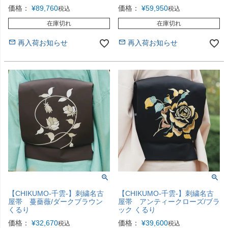
価格：
¥
89,760
価格：
¥
59,950
税込
税込
在庫切れ
在庫切れ
再入荷お知らせ
再入荷お知らせ
【CHIKUMO-千雲-】刺繍名古
【CHIKUMO-千雲-】刺繍名古
屋帯 蔓薔薇/ダークブラウン
屋帯 アンティークローズ/ブラ
くるり
ック くるり
価格：
¥
32,670
価格：
¥
39,600
税込
税込