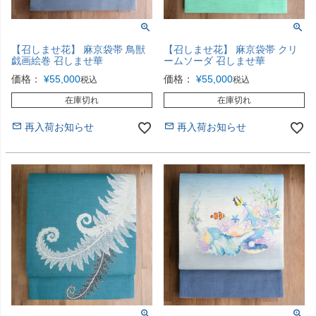
【召しませ花】 麻京袋帯 鳥獣
【召しませ花】 麻京袋帯 クリ
戯画絵巻 召しませ華
ームソーダ 召しませ華
価格：
¥
55,000
価格：
¥
55,000
税込
税込
在庫切れ
在庫切れ
再入荷お知らせ
再入荷お知らせ