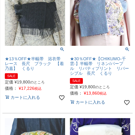
★13％OFF★半幅帯 浴衣帯
★30％OFF★【CHIKUMO-千
レース 長尺 ブラック 【着
雲-】半幅帯 リネン/パープ
乃嘉】 くるり
ル リバティプリント リバー
シブル 長尺 くるり
SALE
SALE
定価
¥
19,800
のところ
定価
¥
19,800
のところ
価格：
¥
17,226
税込
価格：
¥
13,860
税込
カートに入れる
カートに入れる