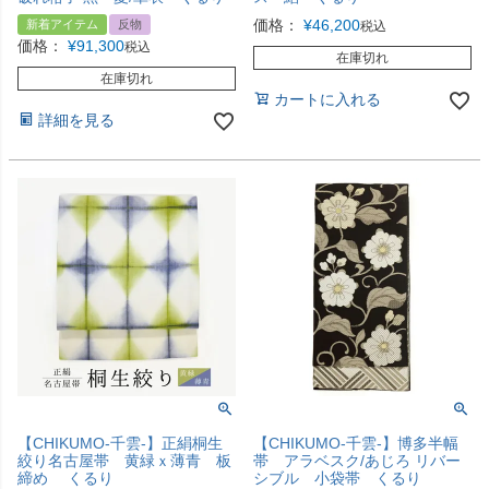
価格：
¥
46,200
新着アイテム
反物
税込
価格：
¥
91,300
税込
在庫切れ
在庫切れ
カートに入れる
詳細を見る
【CHIKUMO-千雲-】正絹桐生
【CHIKUMO-千雲-】博多半幅
絞り名古屋帯 黄緑ｘ薄青 板
帯 アラベスク/あじろ リバー
締め くるり
シブル 小袋帯 くるり