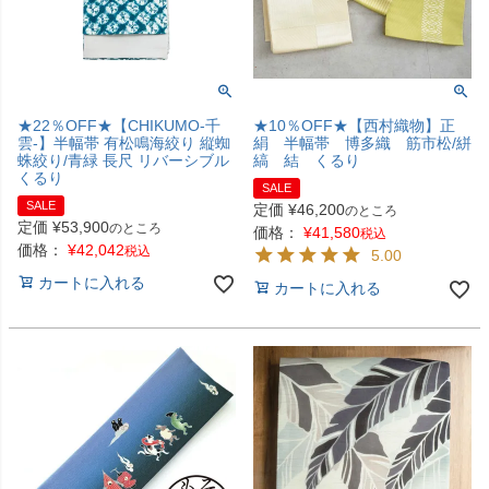
★22％OFF★【CHIKUMO-千
★10％OFF★【西村織物】正
雲-】半幅帯 有松鳴海絞り 縦蜘
絹 半幅帯 博多織 筋市松/絣
蛛絞り/青緑 長尺 リバーシブル
縞 結 くるり
くるり
SALE
SALE
定価
¥
46,200
のところ
定価
¥
53,900
のところ
価格：
¥
41,580
税込
価格：
¥
42,042
税込
5.00
カートに入れる
カートに入れる