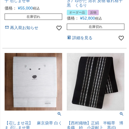
子 召しませ華
き》ゆかた 浴衣 反物 破れ格子
黒 くるり
価格：
¥
55,000
税込
オーダー品
反物
在庫切れ
価格：
¥
52,800
税込
在庫切れ
再入荷お知らせ
詳細を見る
【召しませ花】 麻京袋帯 白く
【西村織物】正絹 半幅帯 博
ま 召しませ華
多織 紗 小花献上 黒/白