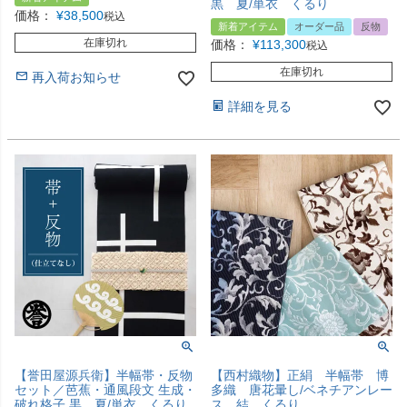
黒 夏/単衣 くるり
価格：
¥
38,500
税込
新着アイテム
オーダー品
反物
在庫切れ
価格：
¥
113,300
税込
在庫切れ
再入荷お知らせ
詳細を見る
【誉田屋源兵衛】半幅帯・反物
【西村織物】正絹 半幅帯 博
セット／芭蕉・通風段文 生成・
多織 唐花暈し/ベネチアンレー
破れ格子 黒 夏/単衣 くるり
ス 結 くるり