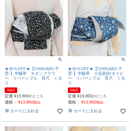
★30％OFF★【CHIKUMO-千
★30％OFF★【CHIKUMO-千
雲-】半幅帯 モダンフラワ
雲-】半幅帯 小花更紗/ネイビ
ー リバーシブル 長尺 くる
ー リバーシブル 長尺 くる
り
り
SALE
SALE
定価
¥
19,800
定価
¥
19,800
のところ
のところ
価格：
¥
13,860
価格：
¥
13,860
税込
税込
カートに入れる
カートに入れる