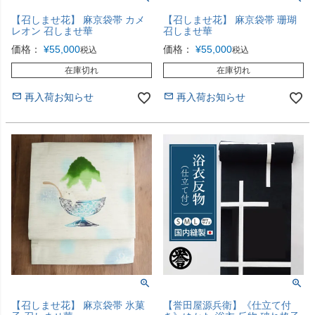
【召しませ花】 麻京袋帯 カメ
【召しませ花】 麻京袋帯 珊瑚
レオン 召しませ華
召しませ華
価格：
¥
55,000
価格：
¥
55,000
税込
税込
在庫切れ
在庫切れ
再入荷お知らせ
再入荷お知らせ
【召しませ花】 麻京袋帯 氷菓
【誉田屋源兵衛】《仕立て付