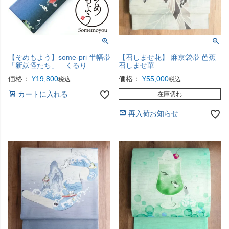
【そめもよう】some-pri 半幅帯
【召しませ花】 麻京袋帯 芭蕉
「新妖怪たち」 くるり
召しませ華
価格：
¥
19,800
価格：
¥
55,000
税込
税込
カートに入れる
在庫切れ
再入荷お知らせ