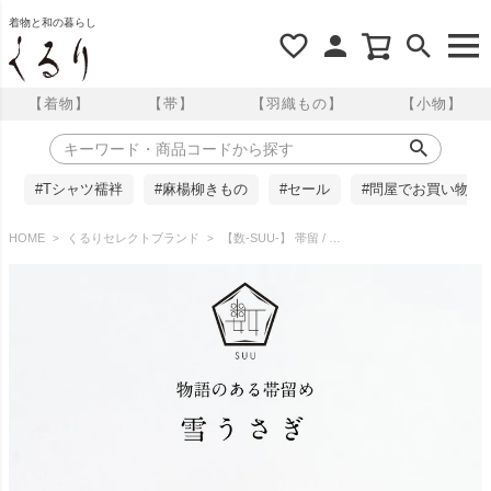
着物と和の暮らし
【着物】
【帯】
【羽織もの】
【小物】
#Tシャツ襦袢
#麻楊柳きもの
#セール
#問屋でお買い物
HOME
くるりセレクトブランド
【数-SUU-】 帯留 / 雪うさぎ