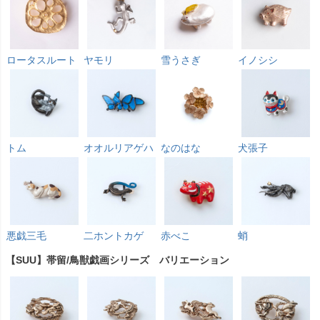
ロータスルート
ヤモリ
雪うさぎ
イノシシ
トム
オオルリアゲハ
なのはな
犬張子
悪戯三毛
二ホントカゲ
赤べこ
蛸
【SUU】帯留/鳥獣戯画シリーズ バリエーション