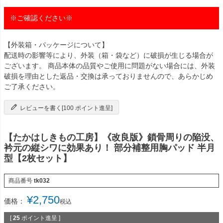
※ご確認ください※
【外装箱・パッケージについて】
配送時の影響等により、外装（箱・袋など）に破損が生じる場合が
ございます。 商品本体の品質やご使用に問題がない場合には、外装
破損を理由とした返品・交換は承っておりませんので、あらかじめ
ご了承ください。
レビューを書く[100 ポイント進呈]
【たかはしきもの工房】《改良版》鎖骨周りの陥没、
衿元の縦シワに効果あり！ 部分補整用胸パッド 半月
型【2枚セット】
商品番号
tk032
¥
2,750
価格：
税込
[
25
ポイント進呈 ]