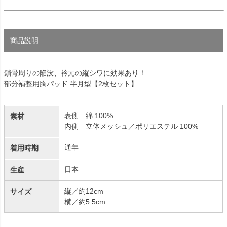
商品説明
鎖骨周りの陥没、衿元の縦シワに効果あり！
部分補整用胸パッド 半月型【2枚セット】
表側 綿 100%
素材
内側 立体メッシュ／ポリエステル 100%
通年
着用時期
日本
生産
縦／約12cm
サイズ
横／約5.5cm