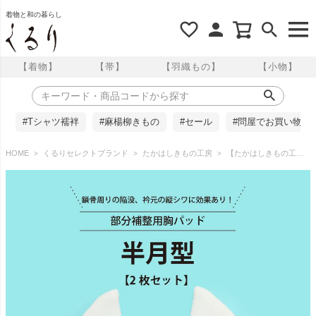
着物と和の暮らし
【着物】
【帯】
【羽織もの】
【小物】
#Tシャツ襦袢
#麻楊柳きもの
#セール
#問屋でお買い物
HOME
くるりセレクトブランド
たかはしきもの工房
【たかはしきもの工房】《改良版》鎖骨周りの陥没、衿元の縦シワに効果あり！ 部分補整用胸パッド 半月型【2枚セット】