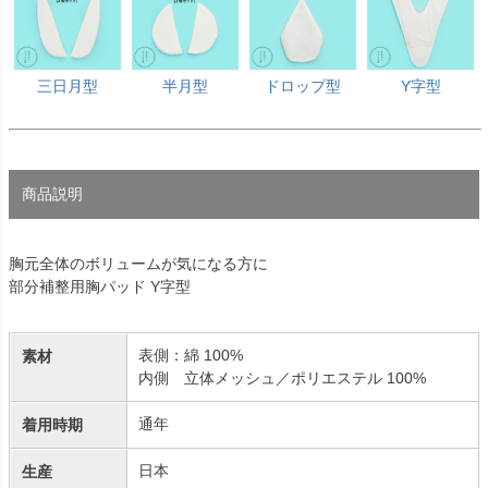
三日月型
半月型
ドロップ型
Y字型
商品説明
胸元全体のボリュームが気になる方に
部分補整用胸パッド Y字型
表側：綿 100%
素材
内側 立体メッシュ／ポリエステル 100%
通年
着用時期
日本
生産