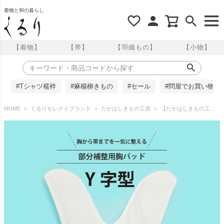
着物と和の暮らし
【着物】
【帯】
【羽織もの】
【小物】
#Tシャツ襦袢
#麻楊柳きもの
#セール
#問屋でお買い物
HOME
くるりセレクトブランド
たかはしきもの工房
【たかはしきもの工房】《改良版》胸から帯までを一気に整える。部分補整用胸パッド Y字型