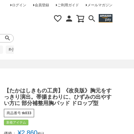
ログイン
会員登録
ご利用ガイド
メールマガジン
#小柄な方に
#レインコート
#ほめられ草履
【たかはしきもの工房】《改良版》胸元をす
っきり演出。帯揚まわりに、ひずみの出やす
い方に 部分補整用胸パッド ドロップ型
商品番号
tk033
新着アイテム
¥
2,860
価格：
税込