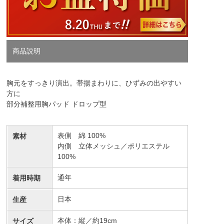
商品説明
胸元をすっきり演出。帯揚まわりに、ひずみの出やすい
方に
部分補整用胸パッド ドロップ型
表側 綿 100%
素材
内側 立体メッシュ／ポリエステル
100%
通年
着用時期
日本
生産
本体：縦／約19cm
サイズ