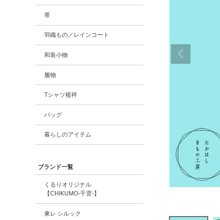
帯
羽織もの／レインコート
和装小物
履物
Tシャツ襦袢
バッグ
暮らしのアイテム
ブランド一覧
くるりオリジナル
【CHIKUMO-千雲-】
東レ シルック