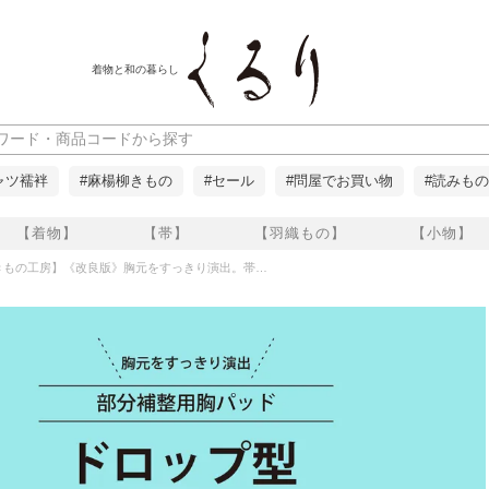
着物と和の暮らし
ャツ襦袢
#麻楊柳きもの
#セール
#問屋でお買い物
#読みもの
【着物】
【帯】
【羽織もの】
【小物】
改良版》胸元をすっきり演出。帯揚まわりに、ひずみの出やすい方に 部分補整用胸パッド ドロップ型