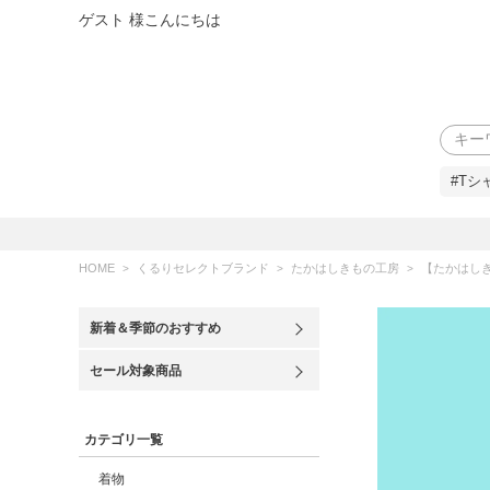
ゲスト 様こんにちは
検索
#Tシ
HOME
くるりセレクトブランド
たかはしきもの工房
【たかはしきもの工房】《
新着＆季節のおすすめ
セール対象商品
カテゴリ一覧
着物