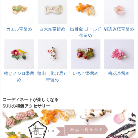
カエル帯留め
白大蛇帯留め
出目金 ゴールド
馴染み桜帯留め
帯留め
椿とメジロ帯留
亀山（化け尼）
いちご帯留め
梅花帯留め
め
帯留め
コーディネートが楽しくなる
SUUの和装アクセサリー