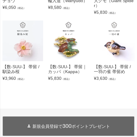
チョウ
輪入道（Wanyudo）
大グモ（Giant Spide
r）
¥
6,050
¥
8,580
（税込）
（税込）
¥
5,830
（税込）
【数-SUU-】 帯留 /
【数-SUU-】 帯留｜
【数-SUU-】 帯留 /
馴染み桜
カッパ（Kappa）
一羽の雀 帯留め
¥
3,960
¥
5,830
¥
3,630
（税込）
（税込）
（税込）
300
新規会員登録で
ポイントプレゼント