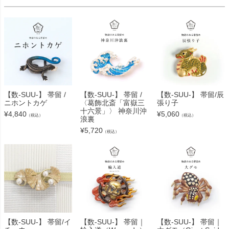
【数-SUU-】 帯留 /
【数-SUU-】 帯留 /
【数-SUU-】 帯留/辰
ニホントカゲ
〈葛飾北斎「富嶽三
張り子
十六景」〉 神奈川沖
¥
4,840
¥
5,060
（税込）
（税込）
浪裏
¥
5,720
（税込）
【数-SUU-】 帯留/イ
【数-SUU-】 帯留｜
【数-SUU-】 帯留｜