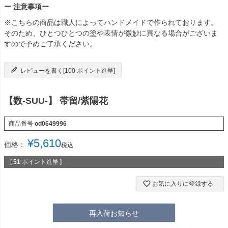
ー 注意事項ー
※こちらの商品は職人によってハンドメイドで作られております。
そのため、ひとつひとつの塗や表情が微妙に異なる場合がございま
すので予めご了承ください。
レビューを書く[100 ポイント進呈]
【数-SUU-】 帯留/紫陽花
商品番号
od0649996
¥
5,610
価格：
税込
[
51
ポイント進呈 ]
お気に入りに登録する
再入荷お知らせ