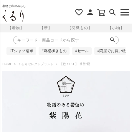
着物と和の暮らし
【着物】
【帯】
【羽織もの】
【小物】
#Tシャツ襦袢
#麻楊柳きもの
#セール
#問屋でお買い物
HOME
くるりセレクトブランド
【数-SUU-】 帯留/紫陽花