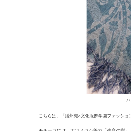
ハ
こちらは、「播州織×文化服飾学園ファッショ
モチーフには、ナツメヤシ等の「生命の樹」