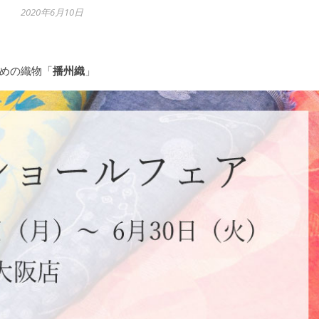
2020年6月10日
めの織物「
播州織
」