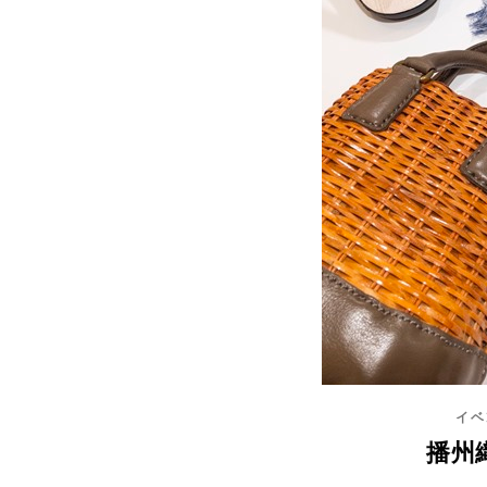
イベ
播州