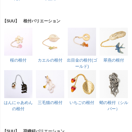
【SUU】 根付バリエーション
桜の根付
カエルの根付
出目金の根付(ゴ
翠燕の根付
ールド)
はんにゃあめん
三毛猫の根付
いちごの根付
蛸の根付（シル
の根付
バー）
【SUU】 羽織紐バリエーション