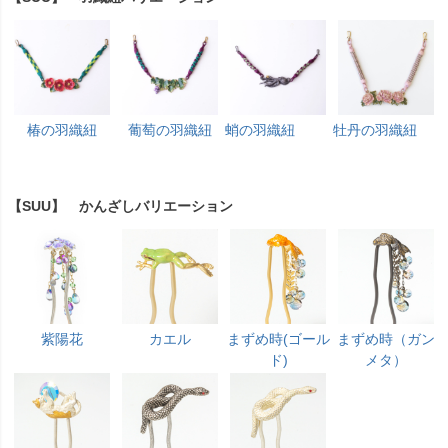
椿の羽織紐
葡萄の羽織紐
蛸の羽織紐
牡丹の羽織紐
【SUU】 かんざしバリエーション
紫陽花
カエル
まずめ時(ゴール
まずめ時（ガン
ド)
メタ）