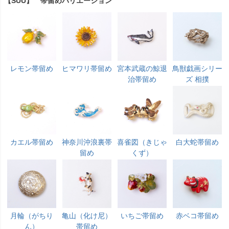
【SUU】 帯留めバリエーション
レモン帯留め
ヒマワリ帯留め
宮本武蔵の鯨退
鳥獣戯画シリー
治帯留め
ズ 相撲
カエル帯留め
神奈川沖浪裏帯
喜雀図（きじゃ
白大蛇帯留め
留め
くず）
月輪（がちり
亀山（化け尼）
いちご帯留め
赤ベコ帯留め
ん）
帯留め