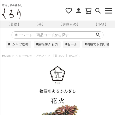
着物と和の暮らし
【着物】
【帯】
【羽織もの】
【小物】
#Tシャツ襦袢
#麻楊柳きもの
#セール
#問屋でお買い物
HOME
くるりセレクトブランド
【数-SUU-】 かんざし /花火