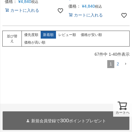
価格：
¥
4,840
税込
価格：
¥
4,840
税込
カートに入れる
カートに入れる
優先度順
新着順
レビュー順
価格が安い順
並び替
え
価格が高い順
67
件中
1
-
40
件表示
1
2
カートへ
300
新規会員登録で
ポイントプレゼント