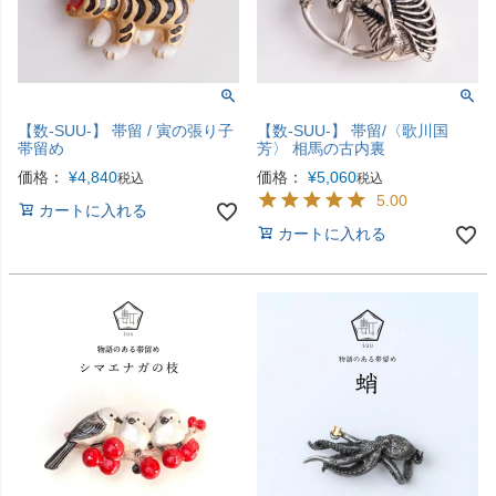
【数-SUU-】 帯留 / 寅の張り子
【数-SUU-】 帯留/〈歌川国
帯留め
芳〉 相馬の古内裏
価格：
¥
4,840
価格：
¥
5,060
税込
税込
5.00
カートに入れる
カートに入れる