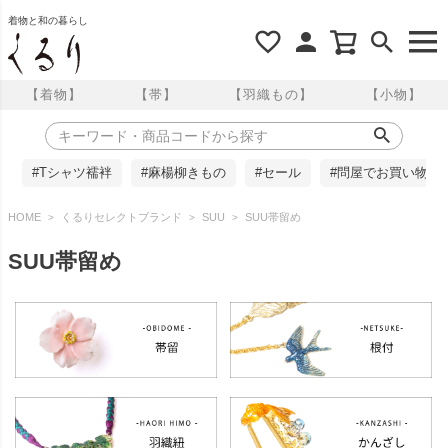
着物と和の暮らし
【着物】
【帯】
【羽織もの】
【小物】
#Tシャツ襦袢
#麻楊柳きもの
#セール
#問屋でお買い物
HOME
くるりセレクトブランド
SUU
SUU帯留め
SUU帯留め