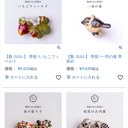
【数-SUU-】 帯留 /いちごフィ
【数-SUU-】 帯留 /一羽の雀 帯
ールド
留め
価格：
¥
5,610
価格：
¥
3,630
税込
税込
カートに入れる
カートに入れる