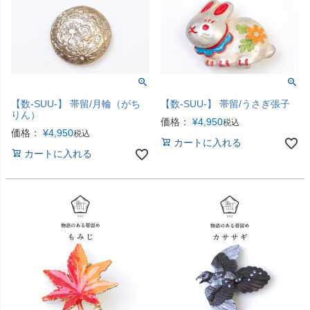
【数-SUU-】 帯留/月輪（がち
【数-SUU-】 帯留/うさぎ張子
りん）
価格：
¥
4,950
税込
価格：
¥
4,950
税込
カートに入れる
カートに入れる