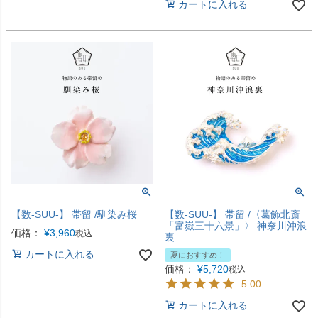
カートに入れる
【数-SUU-】 帯留 /馴染み桜
【数-SUU-】 帯留 /〈葛飾北斎
「富嶽三十六景」〉 神奈川沖浪
価格：
¥
3,960
税込
裏
カートに入れる
夏におすすめ！
価格：
¥
5,720
税込
5.00
カートに入れる