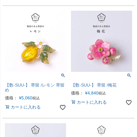
【数-SUU-】 帯留 /レモン 帯留
【数-SUU-】 帯留 /梅花
め
価格：
¥
4,840
税込
価格：
¥
5,060
税込
カートに入れる
カートに入れる