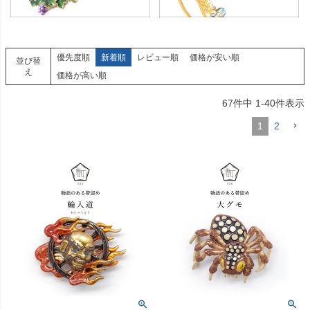
優先度順
新着順
レビュー順
価格が安い順
並び替
え
価格が高い順
67
件中
1
-
40
件表示
1
2