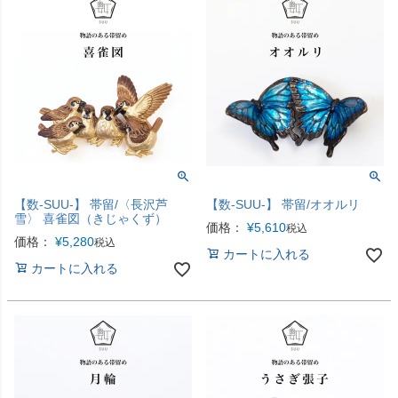
【数-SUU-】 帯留/〈長沢芦
【数-SUU-】 帯留/オオルリ
雪〉 喜雀図（きじゃくず）
価格：
¥
5,610
税込
価格：
¥
5,280
税込
カートに入れる
カートに入れる