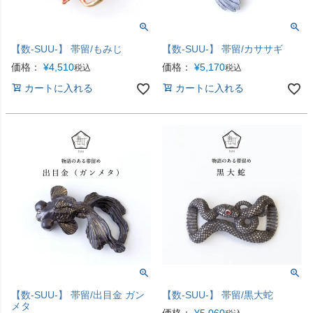
【数-SUU-】 帯留/もみじ
【数-SUU-】 帯留/カササギ
価格：
¥
4,510
価格：
¥
5,170
税込
税込
カートに入れる
カートに入れる
【数-SUU-】 帯留/出目金 ガン
【数-SUU-】 帯留/黒大蛇
メタ